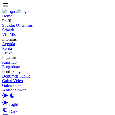
Home
Profil
Struktur Organisasi
Sejarah
Visi Misi
Informasi
Agenda
Berita
Artikel
Layanan
Karirhub
Pengaduan
Pendukung
Dokumen Publik
Galeri Video
Galeri Foto
Whistleblower
Light
Dark