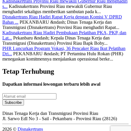
Kadisnakertrans Provinsi Riau mewakili Gubernur Riau menghadiri
s...
Kadisnakertrans Provinsi Riau mewakili Gubernur Riau
menghadiri sekaligus memberikan sambutan pada k...
Disnakertrans Riau Hadiri Rapat Kerja dengan Komisi V DPRD
Bahas ...
PEKANBARU &ndash; Dinas Tenaga Kerja dan
Transmigrasi (Disnakertrans) Provinsi Riau menghadiri Rapat...
Kadisnakertrans Riau Hadiri Pembukaan Pelatihan PKA, PKP, dan
Lat...
Pekanbaru &ndash; Kepala Dinas Tenaga Kerja dan
Transmigrasi (Disnakertrans) Provinsi Riau Bapk Boby...
PHR Luncurkan Program Vokasi, 36 Pencaker Riau Ikut Pelatihan
Dri...
PEKANBARU &ndash; PT Pertamina Hulu Rokan (PHR)
menegaskan komitmennya menjalankan operasional berke...
Tetap Terhubung
Dapatkan informasi lowongan terbaru lebih awal
Subscribe
Dinas Tenaga Kerja
dan Transmigrasi
Provinsi Riau
Jl. Sarwo EdI No 3 - Sail - Pekanbaru - Provinsi Riau (28126)
2026 ©
Disnakertrans