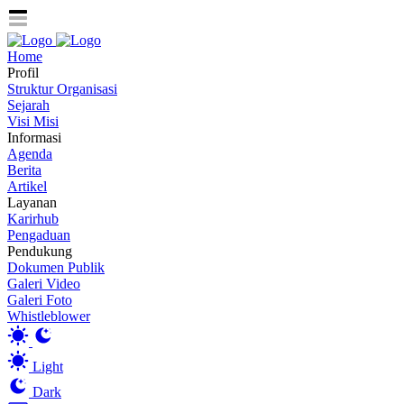
Home
Profil
Struktur Organisasi
Sejarah
Visi Misi
Informasi
Agenda
Berita
Artikel
Layanan
Karirhub
Pengaduan
Pendukung
Dokumen Publik
Galeri Video
Galeri Foto
Whistleblower
Light
Dark