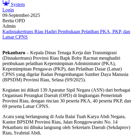
System
Login
09-September-2025
Berita OPD
Admin
Kadisnakertrans Riau Hadiri Pembukaan Pelatihan PKA, PKP, dan
Latsar CPNS
Pekanbaru
– Kepala Dinas Tenaga Kerja dan Transmigrasi
(Disnakertrans) Provinsi Riau Bapk Boby Racmat menghadiri
pembukaan pelatihan Kepemimpinan Administrator (PKA),
Kepemimpinan Pengawas (PKP), dan Pelatihan Dasar (Latsar)
CPNS yang digelar Badan Pengembangan Sumber Daya Manusia
(BPSDM) Provinsi Riau, Selasa (9/9/2025).
Kegiatan ini diikuti 139 Aparatur Sipil Negara (ASN) dari berbagai
Organisasi Perangkat Daerah (OPD) di lingkungan Pemerintah
Provinsi Riau, dengan rincian 30 peserta PKA, 40 peserta PKP, dan
69 peserta Latsar CPNS.
Acara yang berlangsung di Aula Balai Tuah Karya Abdi Negara,
Kantor BPSDM Provinsi Riau, Jalan Ronggowarsito No. 14
Pekanbaru ini dibuka langsung oleh Sekretaris Daerah (Sekdaprov)
Riau, Syahrial Abdi.